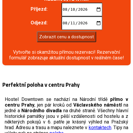
Příjezd:
Odjezd:
Zobrazit cenu a dostupnost
Vytvořte si okamžitou přímou rezervaci! Rezervační
formulář zobrazuje aktuální dostupnost v reálném čase!
Perfektní poloha v centru Prahy
Hostel Downtown se nachází na Národní třídě
přímo v
centru Prahy
, jen pár kroků od
Václavského náměstí
na
jedné a
Národního divadla
na druhé straně. Všechny hlavní
historické památky jsou v pěší vzdálenosti od hostelu a z
některých pokojů v 6. patře je krásný výhled na Pražský
hrad. Adresu a trasu a mapu naleznete v
kontaktech
. Tipy na