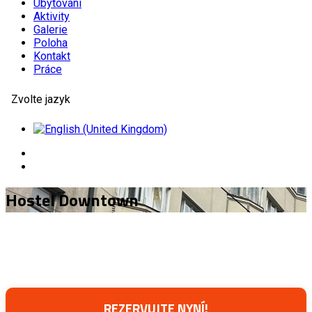
Ubytování
Aktivity
Galerie
Poloha
Kontakt
Práce
Zvolte jazyk
Hostel Downtown
REZERVUJTE NYNÍ!