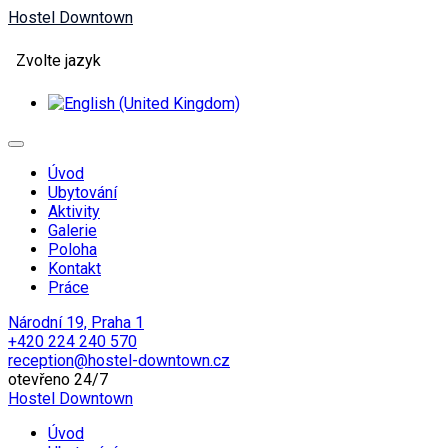
Hostel Downtown
Zvolte jazyk
Úvod
Ubytování
Aktivity
Galerie
Poloha
Kontakt
Práce
Národní 19, Praha 1
+420 224 240 570
reception@hostel-downtown.cz
otevřeno 24/7
Hostel Downtown
Úvod