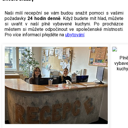
Naši milí recepční se vám budou snažit pomoci s vašimi
požadavky
24 hodin denně
. Když budete mít hlad, můžete
si uvařit v naší plně vybavené kuchyni. Po procházce
městem si můžete odpočinout ve společenské místnosti.
Pro více informací přejděte na
ubytování
.
Pln
vybav
kuch