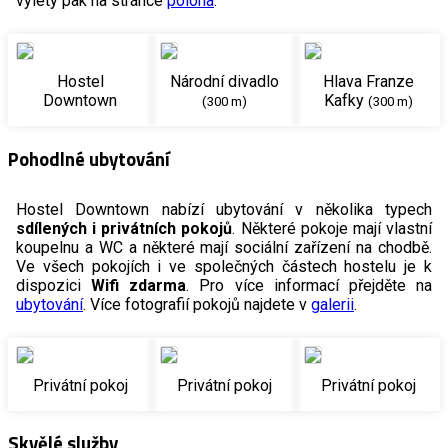
výlety pak na stránce
poloha
.
Hostel
Národní divadlo
Hlava Franze
Downtown
Kafky
(300 m)
(300 m)
Pohodlné ubytování
Hostel Downtown nabízí ubytování v několika typech
sdílených i privátních pokojů
. Některé pokoje mají vlastní
koupelnu a WC a některé mají sociální zařízení na chodbě.
Ve všech pokojích i ve společných částech hostelu je k
dispozici
Wifi zdarma
. Pro více informací přejděte na
ubytování
. Více fotografií pokojů najdete v
galerii
.
Privátní pokoj
Privátní pokoj
Privátní pokoj
Skvělé služby